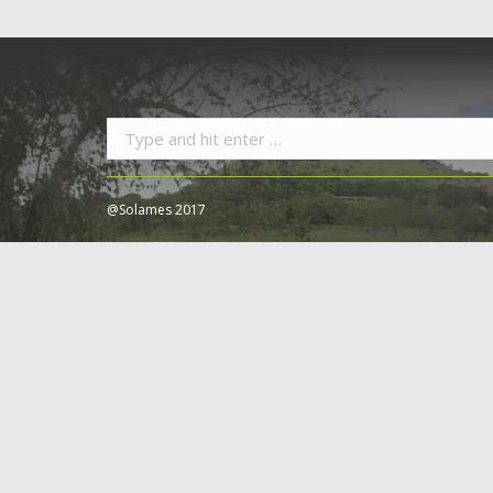
Search:
@Solames 2017