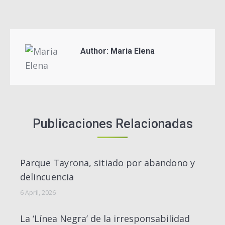
on
on
on
on
Facebook
Twitter
Pinterest
LinkedIn
Author:
Maria Elena
Publicaciones Relacionadas
Parque Tayrona, sitiado por abandono y
delincuencia
6 April, 2026
La ‘Línea Negra’ de la irresponsabilidad