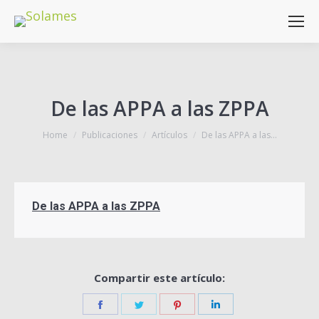
De las APPA a las ZPPA
You are here:
Home
Publicaciones
Artículos
De las APPA a las…
De las APPA a las ZPPA
Compartir este artículo:
Share
Share
Share
Share