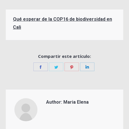
Qué esperar de la COP16 de biodiversidad en
Cali
Compartir este artículo:
Share
Share
Share
Share
on
on
on
on
Facebook
Twitter
Pinterest
LinkedIn
Author:
Maria Elena