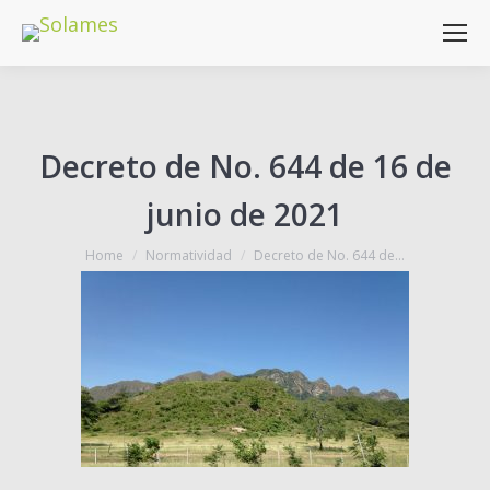
Decreto de No. 644 de 16 de
junio de 2021
You are here:
Home
Normatividad
Decreto de No. 644 de…