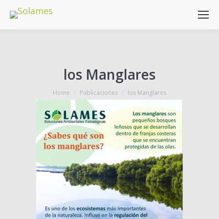
los Manglares
You are here:
Home
Publicaciones
los Manglares