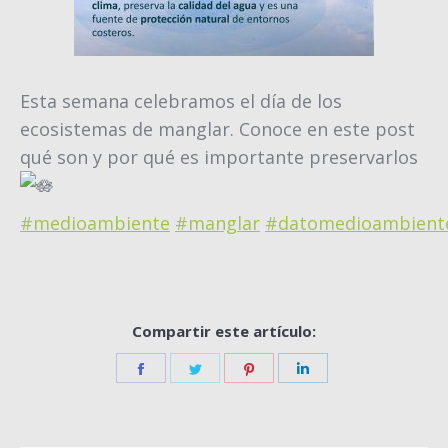
Esta semana celebramos el día de los
ecosistemas de manglar. Conoce en este post
qué son y por qué es importante preservarlos
#medioambiente
#manglar
#datomedioambient
Compartir este artículo:
Share
Share
Share
Share
on
on
on
on
Facebook
Twitter
Pinterest
LinkedIn