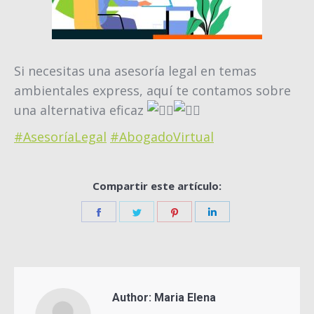
Si necesitas una asesoría legal en temas
ambientales express, aquí te contamos sobre
una alternativa eficaz
#AsesoríaLegal
#AbogadoVirtual
Compartir este artículo:
Share
Share
Share
Share
on
on
on
on
Facebook
Twitter
Pinterest
LinkedIn
Author:
Maria Elena