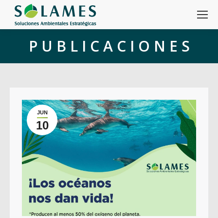
P U B L I C A C I O N E S
JUN
10